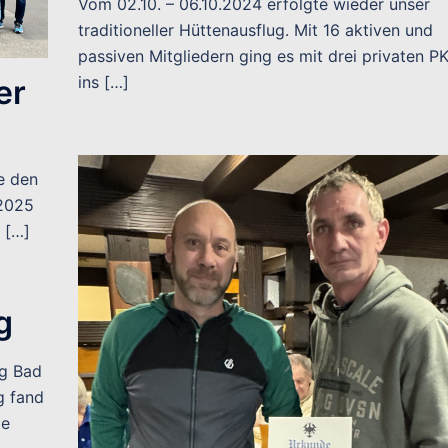
Vom 02.10. – 06.10.2024 erfolgte wieder unser
traditioneller Hüttenausflug. Mit 16 aktiven und
passiven Mitgliedern ging es mit drei privaten P
ins […]
er
te den
.2025
 […]
g
g Bad
g fand
te