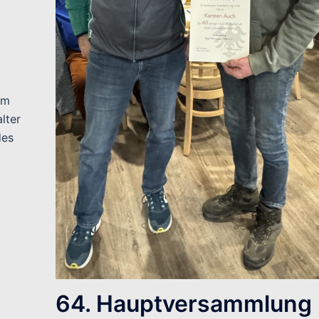
em
lter
des
64. Hauptversammlung