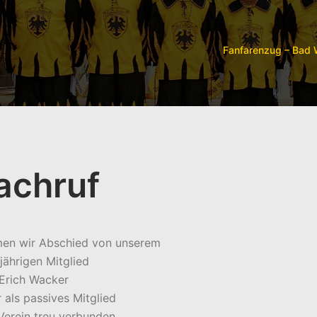
Fanfarenzug – Bad
achruf
men wir Abschied von unserem
jährigen Mitglied
Erich Wacker
 als passives Mitglied
erein treu verbunden.