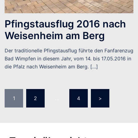
Pfingstausflug 2016 nach
Weisenheim am Berg
Der traditionelle Pfingstausflug führte den Fanfarenzug
Bad Wimpfen in diesem Jahr, vom 14. bis 17.05.2016 in
die Pfalz nach Weisenheim am Berg. […]
Seitennummerierung
1
2
…
4
>
der
Beiträge